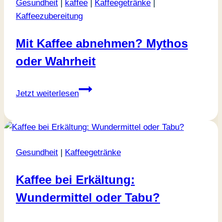
Gesundheit
|
kaffee
|
Kaffeegetränke
|
Kaffeezubereitung
Mit Kaffee abnehmen? Mythos
oder Wahrheit
Mit
Jetzt weiterlesen
Kaffee
abnehmen?
Mythos
oder
Gesundheit
|
Kaffeegetränke
Wahrheit
Kaffee bei Erkältung:
Wundermittel oder Tabu?