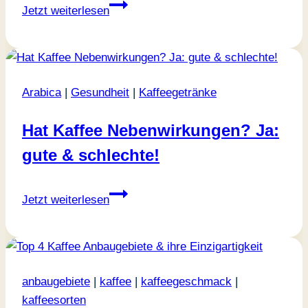
Kaffee
Jetzt weiterlesen
bei
Erkältung:
Wundermittel
oder
Arabica
|
Gesundheit
|
Kaffeegetränke
Tabu?
Hat Kaffee Nebenwirkungen? Ja:
gute & schlechte!
Hat
Jetzt weiterlesen
Kaffee
Nebenwirkungen?
Ja:
gute
anbaugebiete
|
kaffee
|
kaffeegeschmack
|
&
kaffeesorten
schlechte!