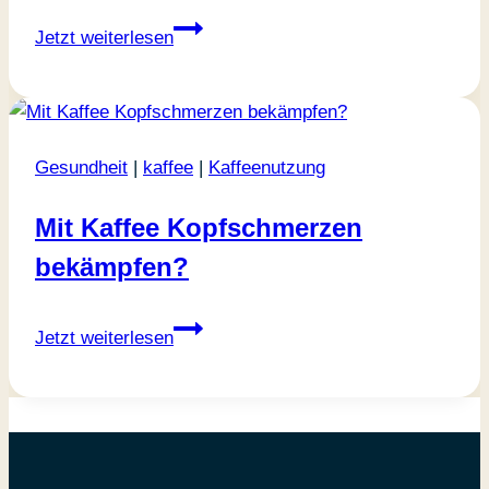
Schwarzer
Jetzt weiterlesen
Kaffee:
die
Meisterklasse
der
Gesundheit
|
kaffee
|
Kaffeenutzung
Kaffeezubereitung
Mit Kaffee Kopfschmerzen
bekämpfen?
Mit
Jetzt weiterlesen
Kaffee
Kopfschmerzen
bekämpfen?