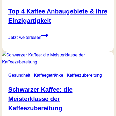
Top 4 Kaffee Anbaugebiete & ihre
Einzigartigkeit
Top
Jetzt weiterlesen
4
Kaffee
Anbaugebiete
&
ihre
Gesundheit
|
Kaffeegetränke
|
Kaffeezubereitung
Einzigartigkeit
Schwarzer Kaffee: die
Meisterklasse der
Kaffeezubereitung