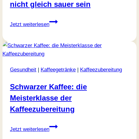
nicht gleich sauer sein
Kaffeesäure:
Jetzt weiterlesen
viel
Säure
muss
nicht
gleich
Gesundheit
|
Kaffeegetränke
|
Kaffeezubereitung
sauer
sein
Schwarzer Kaffee: die
Meisterklasse der
Kaffeezubereitung
Schwarzer
Jetzt weiterlesen
Kaffee: