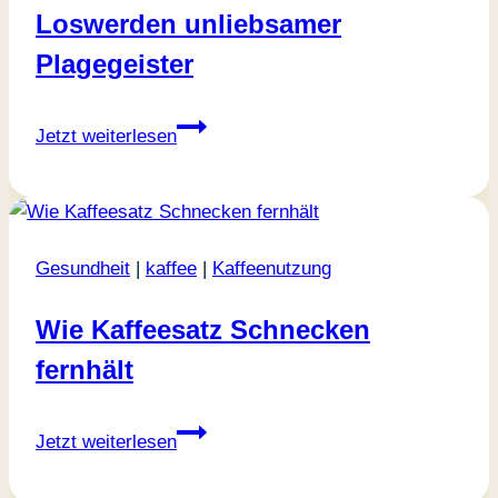
Loswerden unliebsamer
Plagegeister
Kaffee
Jetzt weiterlesen
gegen
Mücken:
Tipps
zum
Gesundheit
|
kaffee
|
Kaffeenutzung
Loswerden
unliebsamer
Wie Kaffeesatz Schnecken
Plagegeister
fernhält
Wie
Jetzt weiterlesen
Kaffeesatz
Schnecken