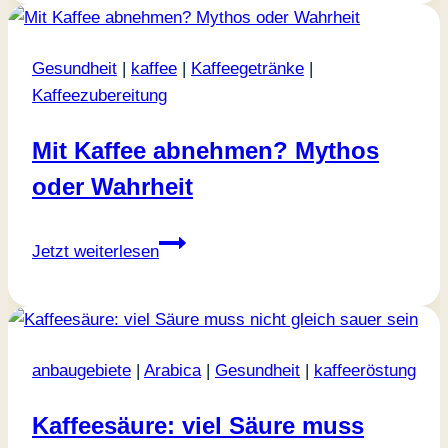
fernhält
Gesundheit
|
kaffee
|
Kaffeegetränke
|
Kaffeezubereitung
Mit Kaffee abnehmen? Mythos
oder Wahrheit
Mit
Jetzt weiterlesen
Kaffee
abnehmen?
Mythos
oder
anbaugebiete
|
Arabica
|
Gesundheit
|
kaffeeröstung
Wahrheit
Kaffeesäure: viel Säure muss